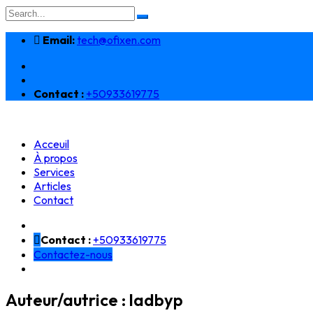
Search
for:
Email:
tech@ofixen.com
Contact :
+50933619775
Acceuil
À propos
Services
Articles
Contact
Contact :
+50933619775
Contactez-nous
Auteur/autrice :
ladbyp