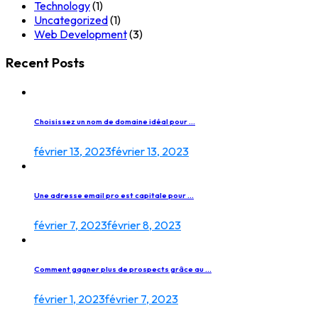
Technology
(1)
Uncategorized
(1)
Web Development
(3)
Recent Posts
Choisissez un nom de domaine idéal pour ...
février 13, 2023
février 13, 2023
Une adresse email pro est capitale pour ...
février 7, 2023
février 8, 2023
Comment gagner plus de prospects grâce au ...
février 1, 2023
février 7, 2023