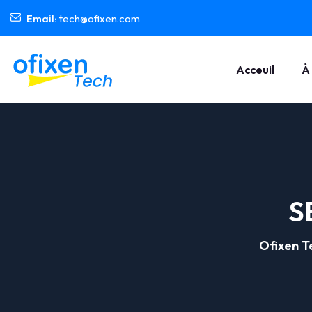
Email:
tech@ofixen.com
Acceuil
À
S
Ofixen Te