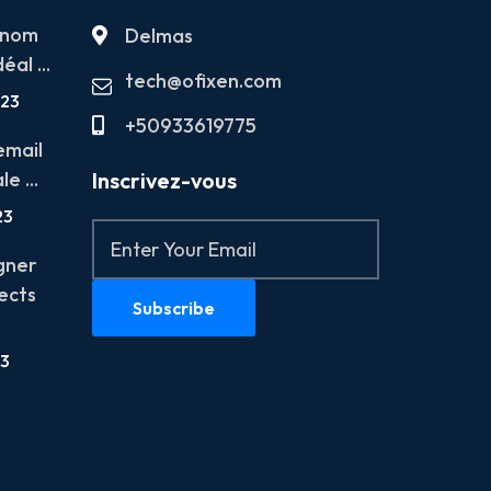
 nom
Delmas
al ...
tech@ofixen.com
023
+50933619775
email
e ...
Inscrivez-vous
23
gner
ects
23