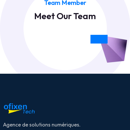
Team Member
Led Kerry I
PREVALON
Meet Our Team
CEO & Founder
Agence de solutions numériques.