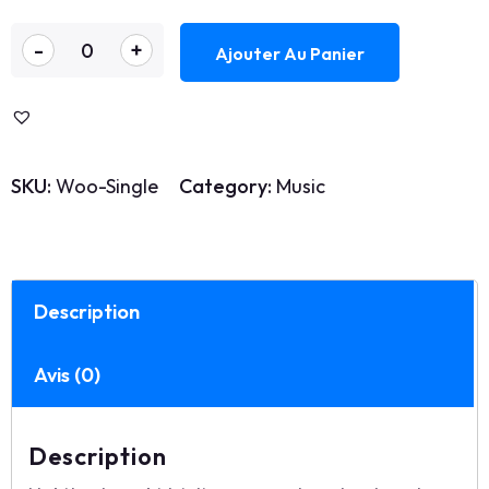
quantité
-
+
Ajouter Au Panier
de
Single
SKU:
Woo-Single
Category:
Music
Description
Avis (0)
Description