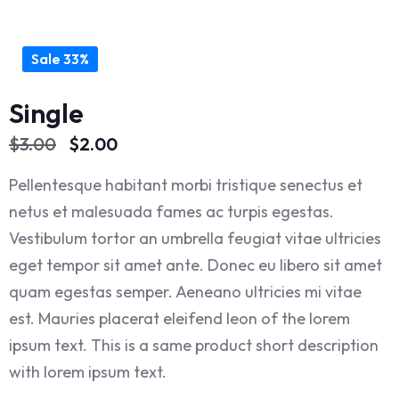
Sale 33%
Single
Le
Le
$
3.00
$
2.00
prix
prix
Pellentesque habitant morbi tristique senectus et
initial
actuel
netus et malesuada fames ac turpis egestas.
était :
est :
Vestibulum tortor an umbrella feugiat vitae ultricies
$3.00.
$2.00.
eget tempor sit amet ante. Donec eu libero sit amet
quam egestas semper. Aeneano ultricies mi vitae
est. Mauries placerat eleifend leon of the lorem
ipsum text. This is a same product short description
with lorem ipsum text.